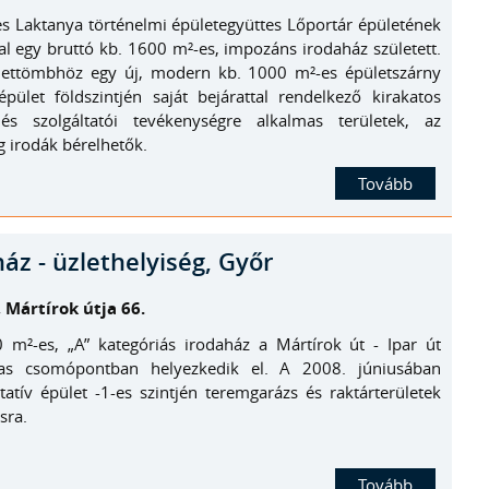
es Laktanya történelmi épületegyüttes Lőportár épületének
al egy bruttó kb. 1600 m²-es, impozáns irodaház született.
ettömbhöz egy új, modern kb. 1000 m²-es épületszárny
épület földszintjén saját bejárattal rendelkező kirakatos
 és szolgáltatói tevékenységre alkalmas területek, az
 irodák bérelhetők.
Tovább
áz - üzlethelyiség, Győr
 Mártírok útja 66.
m²-es, „A” kategóriás irodaház a Mártírok út - Ipar út
mas csomópontban helyezkedik el. A 2008. júniusában
tatív épület -1-es szintjén teremgarázs és raktárterületek
sra.
Tovább