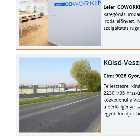
Leier COWORK
kategóriás irod
iroda előnyeit.
szolgáltatás ruga
Külső-Vesz
Cím: 9028 Győr
Fejlesztésre kí
22301/35 hrsz-ú,
közvetlenül a Ves
a bérlő igénye s
együtt kínáljuk b