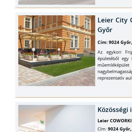
Leier City 
Győr
Cím: 9024 Győr,
Az egykori Fri
épületéből egy 
műemléképület f
nagybelmagassá
reprezentatív aul
Közösségi i
Leier COWORK
Cím:
9024 Győr, 