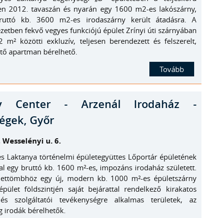
tően 2012. tavaszán és nyarán egy 1600 m2-es lakószárny,
ruttó kb. 3600 m2-es irodaszárny került átadásra. A
etben fekvő vegyes funkciójú épület Zrínyi úti szárnyában
m² közötti exkluzív, teljesen berendezett és felszerelt,
tő apartman bérelhető.
Tovább
ty Center - Arzenál Irodaház -
ségek, Győr
 Wesselényi u. 6.
es Laktanya történelmi épületegyüttes Lőportár épületének
al egy bruttó kb. 1600 m²-es, impozáns irodaház született.
ettömbhöz egy új, modern kb. 1000 m²-es épületszárny
épület földszintjén saját bejárattal rendelkező kirakatos
 és szolgáltatói tevékenységre alkalmas területek, az
 irodák bérelhetők.