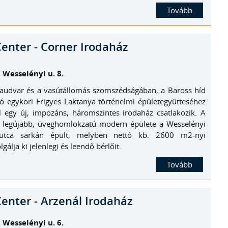
Tovább
Center - Corner Irodaház
 Wesselényi u. 8.
yaudvar és a vasútállomás szomszédságában, a Baross híd
ató egykori Frigyes Laktanya történelmi épületegyütteséhez
l egy új, impozáns, háromszintes irodaház csatlakozik. A
er legújabb, üveghomlokzatú modern épülete a Wesselényi
 utca sarkán épült, melyben nettó kb. 2600 m2-nyi
gálja ki jelenlegi és leendő bérlőit.
Tovább
Center - Arzenál Irodaház
 Wesselényi u. 6.