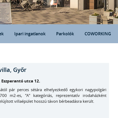
ek
Ipari ingatlanok
Parkolók
COWORKING
villa, Győr
 Eszperantó utca 12.
ától pár perces sétára elhelyezkedő egykori nagypolgári
700 m2-es, "A" kategóriás, reprezentatív irodaházként
felújított villaépület hosszú távon bérbeadásra került.