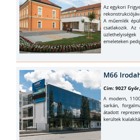
Az egykori Frigy
rekonstrukciójáv
A műemlék épül
csatlakozik. Az 
üzlethelyiségek
emeleteken pedig
M66 Irodah
Cím: 9027 Győr,
A modern, 1100 
sarkán, forgal
átadott reprezen
kerültek kialakítá