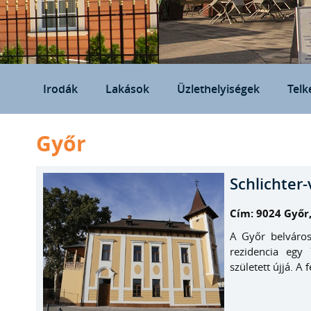
Irodák
Lakások
Üzlethelyiségek
Telk
Győr
Schlichter-
Cím: 9024 Győr,
A Győr belváros
rezidencia egy 
született újjá. A 