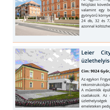
felújítást köve
valamint egy b
gyönyörű környez
24 db, 32 és 72 
azonnal költözhe
Leier Ci
üzlethelyi
Cím: 9024 Győr,
Az egykori Frigy
rekonstrukciójáv
A műemlék épül
csatlakozik. Az 
üzlethelyiségek
emeleteken pedig