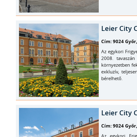
Leier City 
Cím: 9024 Győr, 
Az egykori Frigye
2008. tavaszán 
környezetben fek
exkluzív, teljes
bérelhető.
Leier City
Cím: 9024 Győr, 
Az egykori Fri