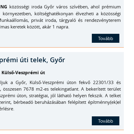
ING
közösségi iroda Győr város szívében, ahol prémium
ai környezetben, költséghatékonyan élvezheti a közösségi
 Munkaállomás, privát iroda, tárgyaló és rendezvényterem
lmas keretek között, akár 1 napra.
Tovább
prémi úti telek, Győr
, Külső-Veszprémi út
náljuk a Győr, Külső-Veszprémi úton fekvő 22301/33 és
 összesen 7678 m2-es telekingatlant. A bekerített terület
zprémi úton, stratégiai, jól látható helyen fekszik. A telket
zerint, bérbeadó beruházásában felépített építménny(ek)el
érlésre.
Tovább