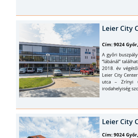
Leier City 
Cím: 9024 Győr,
A győri buszpál
“lábánál” találh
2018. év végétő
Leier City Cent
utca – Zrínyi
irodahelyiség szol
Leier City 
Cím: 9024 Győr,