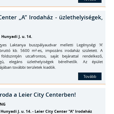
Center „A” Irodaház - üzlethelyiségek,
 Hunyadi J. u. 14.
gyes Laktanya buszpályaudvar melletti Legénységi ’A’
bruttó kb. 5600 m²-es, impozáns irodaház született. A
öldszintjén utcafrontos, saját bejárattal rendelkező,
gú, elegáns üzlethelyiségek bérelhetők. Az épület
ájában további területek kiadók.
Tovább
roda a Leier City Centerben!
ING
Hunyadi J. u. 14. - Leier City Center "A" Irodaház