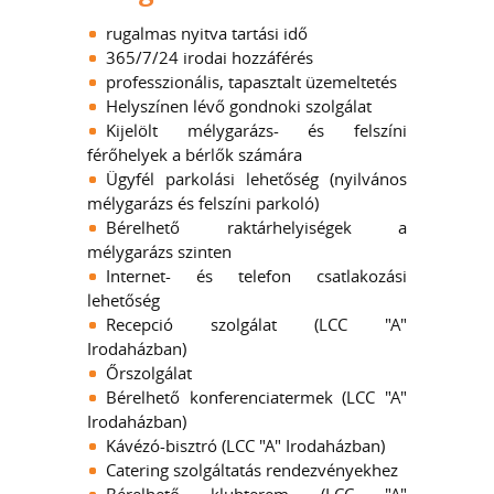
rugalmas nyitva tartási idő
365/7/24 irodai hozzáférés
professzionális, tapasztalt üzemeltetés
Helyszínen lévő gondnoki szolgálat
Kijelölt mélygarázs- és felszíni
férőhelyek a bérlők számára
Ügyfél parkolási lehetőség (nyilvános
mélygarázs és felszíni parkoló)
Bérelhető raktárhelyiségek a
mélygarázs szinten
Internet- és telefon csatlakozási
lehetőség
Recepció szolgálat (LCC "A"
Irodaházban)
Őrszolgálat
Bérelhető konferenciatermek (LCC "A"
Irodaházban)
Kávézó-bisztró (LCC "A" Irodaházban)
Catering szolgáltatás rendezvényekhez
Bérelhető klubterem (LCC "A"