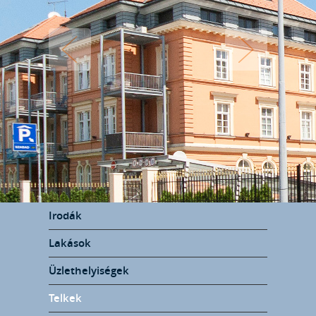
Irodák
Lakások
Üzlethelyiségek
Telkek