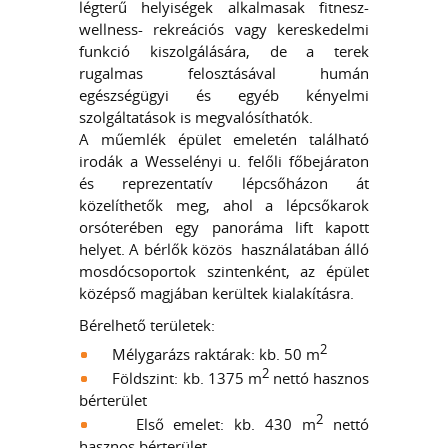
légterű helyiségek alkalmasak fitnesz-
wellness- rekreációs vagy kereskedelmi
funkció kiszolgálására, de a terek
rugalmas felosztásával humán
egészségügyi és egyéb kényelmi
szolgáltatások is megvalósíthatók.
A műemlék épület emeletén található
irodák a Wesselényi u. felőli főbejáraton
és reprezentatív lépcsőházon át
közelíthetők meg, ahol a lépcsőkarok
orsóterében egy panoráma lift kapott
helyet. A bérlők közös használatában álló
mosdócsoportok szintenként, az épület
középső magjában kerültek kialakításra.
Bérelhető területek:
2
Mélygarázs raktárak: kb. 50 m
2
Földszint: kb. 1375 m
nettó hasznos
bérterület
2
Első emelet: kb. 430 m
nettó
hasznos bérterület