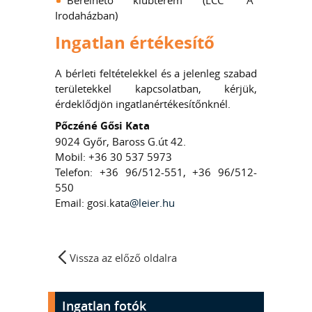
Irodaházban)
Ingatlan értékesítő
A bérleti feltételekkel és a jelenleg szabad
területekkel kapcsolatban, kérjük,
érdeklődjön ingatlanértékesítőnknél.
Pőczéné Gősi Kata
9024 Győr, Baross G.út 42.
Mobil: +36 30 537 5973
Telefon: +36 96/512-551, +36 96/512-
550
Email: gosi.kata
@leier.hu
Vissza az előző oldalra
Ingatlan fotók