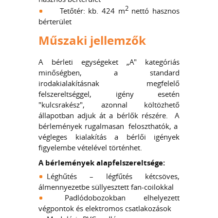
2
Tetőtér: kb. 424 m
nettó hasznos
bérterület
Műszaki jellemzők
A bérleti egységeket „A" kategóriás
minőségben, a standard
irodakialakításnak megfelelő
felszereltséggel, igény esetén
"kulcsrakész", azonnal költözhető
állapotban adjuk át a bérlők részére. A
bérlemények rugalmasan feloszthatók, a
végleges kialakítás a bérlői igények
figyelembe vételével történhet.
A bérlemények alapfelszereltsége:
Léghűtés – légfűtés kétcsöves,
álmennyezetbe süllyesztett fan-coilokkal
Padlódobozokban elhelyezett
végpontok és elektromos csatlakozások