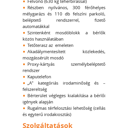
Felvonó (630 kg teherbírással)
Részben nyilvános, 300 férőhelyes
mélygarázs és 110 db felszíni parkoló,
beléptető rendszerrel, fizető
automatákkal
Szintenként mosdóblokk a bérlők
közös használatában
Tetőterasz az emeleten
Akadálymentesített közlekedés,
mozgássérült mosdó
Proxy-kártyás személybeléptető
rendszer
Kaputelefon
„A" kategóriás irodaminőség és –
felszereltség
Bérterület végleges kialakítása a bérlői
igények alapján
Rugalmas térfelosztási lehetőség (cellás
és egyterű irodakiosztás)
Szolgáltatások