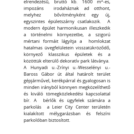
2
elrendezésű, bruttó kb. 1600 m
-es,
impozáns irodaháznak ad otthont,
melyhez bővítményként egy új,
egyszintes épületszárny csatlakozik. A
modern épület harmonikusan illeszkedik
a történelmi környezetbe, a szigorú
mértani formáit lágyítja a homlokzat
hatalmas üvegfelületein visszatükröződő,
környező klasszikus épületek és a
közöttük elterülő dekoratív park látványa.
A Hunyadi u.-Zrínyi u.-Wesselényi u.-
Baross Gábor út által határolt terület
gépjárművel, kerékpárral és gyalogosan is
minden irányból könnyen megközelíthető
és kiváló tömegközlekedési kapcsolattal
bír. A bérlők és ügyfelek számára a
parkolás a Leier City Center területén
kialakított mélygarázsban és felszíni
parkolóban biztosított.