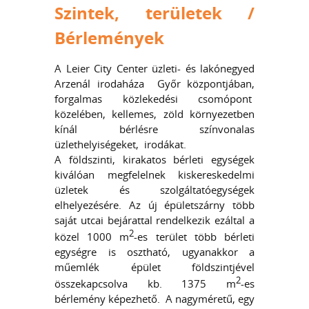
Szintek, területek /
Bérlemények
A Leier City Center üzleti- és lakónegyed
Arzenál irodaháza Győr központjában,
forgalmas közlekedési csomópont
közelében, kellemes, zöld környezetben
kínál bérlésre színvonalas
üzlethelyiségeket, irodákat.
A földszinti, kirakatos bérleti egységek
kiválóan megfelelnek kiskereskedelmi
üzletek és szolgáltatóegységek
elhelyezésére. Az új épületszárny több
saját utcai bejárattal rendelkezik ezáltal a
2
közel 1000 m
-es terület több bérleti
egységre is osztható, ugyanakkor a
műemlék épület földszintjével
2
összekapcsolva kb. 1375 m
-es
bérlemény képezhető. A nagyméretű, egy