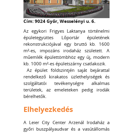
Cím: 9024 Győr, Wesselényi u. 6.
Az egykori Frigyes Laktanya történelmi
épületegyüttes Lőportár épületének
rekonstrukciójával egy bruttó kb. 1600
m²-es, impozáns irodaház született. A
műemlék épülettömbhöz egy új, modern
kb. 1000 m²-es épületszárny csatlakozik.
Az épület földszintjén saját bejárattal
rendelkező kirakatos üzlethelyiségek és
szolgáltatói tevékenységre alkalmas
területek, az emeleteken pedig irodák
bérelhetők.
Elhelyezkedés
A Leier City Center Arzenál Irodaház a
győri buszpályaudvar és a vasútállomás