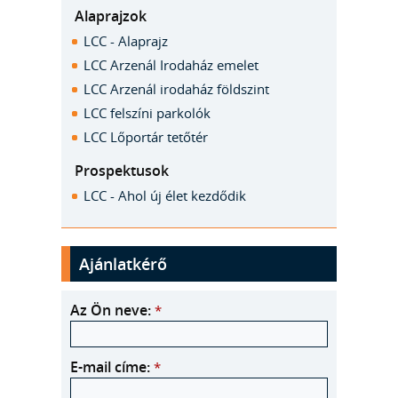
Alaprajzok
LCC - Alaprajz
LCC Arzenál Irodaház emelet
LCC Arzenál irodaház földszint
LCC felszíni parkolók
LCC Lőportár tetőtér
Prospektusok
LCC - Ahol új élet kezdődik
Ajánlatkérő
Az Ön neve:
*
E-mail címe:
*