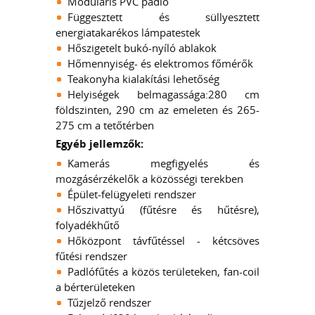
Moduláris PVC padló
Függesztett és süllyesztett
energiatakarékos lámpatestek
Hőszigetelt bukó-nyíló ablakok
Hőmennyiség- és elektromos főmérők
Teakonyha kialakítási lehetőség
Helyiségek belmagassága:280 cm
földszinten, 290 cm az emeleten és 265-
275 cm a tetőtérben
Egyéb jellemzők:
Kamerás megfigyelés és
mozgásérzékelők a közösségi terekben
Épület-felügyeleti rendszer
Hőszivattyú (fűtésre és hűtésre),
folyadékhűtő
Hőközpont távfűtéssel - kétcsöves
fűtési rendszer
Padlófűtés a közös területeken, fan-coil
a bérterületeken
Tűzjelző rendszer