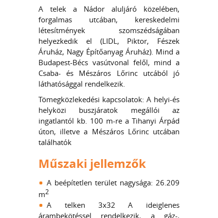
A telek a Nádor aluljáró közelében,
forgalmas utcában, kereskedelmi
létesítmények szomszédságában
helyezkedik el (LIDL, Piktor, Fészek
Áruház, Nagy Építőanyag Áruház). Mind a
Budapest-Bécs vasútvonal felől, mind a
Csaba- és Mészáros Lőrinc utcából jó
láthatósággal rendelkezik.
Tömegközlekedési kapcsolatok: A helyi-és
helyközi buszjáratok megállói az
ingatlantól kb. 100 m-re a Tihanyi Árpád
úton, illetve a Mészáros Lőrinc utcában
találhatók
Műszaki jellemzők
A beépítetlen terület nagysága: 26.209
2
m
A telken 3x32 A ideiglenes
árambekötéssel rendelkezik, a gáz-,