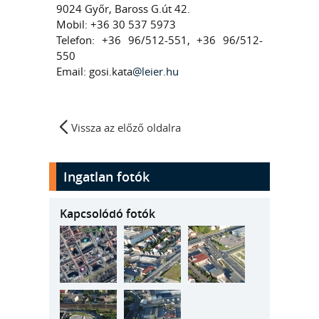
9024 Győr, Baross G.út 42.
Mobil: +36 30 537 5973
Telefon: +36 96/512-551, +36 96/512-
550
Email: gosi.kata
@leier.hu
Vissza az előző oldalra
Ingatlan fotók
Kapcsolódó fotók