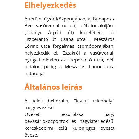
Elhelyezkedés
A terület Győr központjában, a Budapest-
Bécs vasútvonal mellett, a Nádor aluljáró
(Tihanyi Árpád út) közelében, az
Eszperantó út- Csaba utca - Mészáros
Lőrinc utca forgalmas csomópontjában,
helyezkedik el. Északról a vasútvonal,
nyugati oldalon az Eszperantó utca, déli
oldalon pedig a Mészáros Lőrinc utca
határolja.
Általános leírás
A telek belterület, "kivett telephely"
megnevezésű.
Övezeti besorolása: nagy
bevásárlóközpontok és nagykiterjedésű,
kereskedelmi célú különleges övezet
öveze.