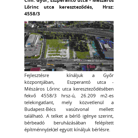
Cím: Győr, Eszperantó utca - Mészáros
Lőrinc utca kereszteződés, Hrsz:
4558/3
Fejlesztésre kínáljuk a Győr
központjában, Eszperantó utca -
Mészáros Lőrinc utca kereszteződésében
fekvő 4558/3 hrsz-ú, 26.209 m2-es
telekingatlant, mely közvetlenül a
Budapest-Bécs vasútvonal mellett
található. A telket a bérlő igénye szerint,
bérbeadó beruházásában felépített
építménny(ek)el együtt kínáljuk bérlésre.