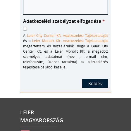
Adatkezelési szabályzat elfogadása
*
A
Leier City Center Kft. Adatkezelési Tájékoztatóját
és a
Leier Monolit Kft. Adatkezelési Tájékoztatóját
megértettem és hozzájárulok, hogy a Leier City
Center Kft. és a Leier Monolit Kft. a megadott
személyes adataimat (név , e-mail cím,
telefonszám, üzenet tartalma) az ajánlatkérés
teljesítése céljából kezelje.
LEIER
MAGYARORSZÁG