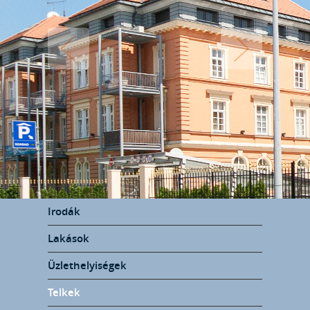
Irodák
Lakások
Üzlethelyiségek
Telkek