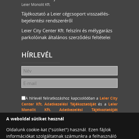
Leier Monolit Kft.
Tájékoztató a Leier cégcsoport visszaélés-
bejelentési rendszeréről
Leier City Center Kft. felszíni és mélygarázs
parkolóinak általános szerződési feltételei
HÍRLEVÉL
A hírlevél feliratkozáshoz kapcsolódóan a
Leier City
Center Kft. Adatkezelési Tájékoztatóját
és a
Leier
Monolit Kft. Adatkezelési Tájékoztatóját
megértettem és hozzájárulok, hogy a Leier City Center
A weboldal sütiket használ
Kft. és a Leier Monolit Kft. a megadott személyes
adataimat (név és e-mail cím) hozzájárulásom
Oldalunk cookie-kat ("sütiket") használ. Ezen fájlok
visszavonásig kezelje, a megadott e-mail címemre
információkat szolgáltatnak számunkra a felhasználó
hírlevelet küldjön.