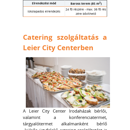
2
Elrendezési mód
Baross terem (85 m
)
24 fő részére - max. 36 fő rés
Iskolapados elrendezés
zére bővíthető
Catering szolgáltatás a
Leier City Centerben
A Leier City Center Irodaházak bérlői,
valamint a konferenciatermet,
tárgyalótermet alkalmanként bérlő