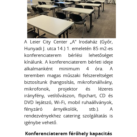
A Leier City Center „A" Irodaház (Győr,
Hunyadi J. utca 14.) 1. emeletén 85 m2-es
konferenciaterem bérlési lehetőséget
kínálunk. A konferenciaterem bérleti ideje
alkalmanként minimum 4 óra. A
teremben magas műszaki felszereltséget
biztosítunk (hangosítás, mikrofonállvány,
mikrofonok, projektor és lézeres
irányfény, vetítővászon, flipchart, CD és
DVD lejátszó, Wi-Fi, mobil ruhaállványok,
fényzáró árnyékolók, stb.). A
rendezvényekhez catering szolgáltatás is
igénybe vehető.
Konferenciaterem férőhely kapacitás