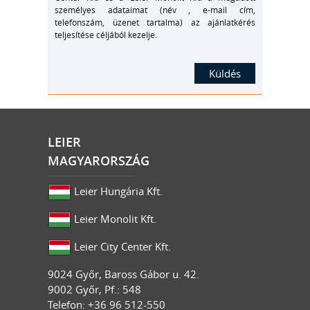
személyes adataimat (név , e-mail cím,
telefonszám, üzenet tartalma) az ajánlatkérés
teljesítése céljából kezelje.
LEIER
MAGYARORSZÁG
Leier Hungária Kft.
Leier Monolit Kft.
Leier City Center Kft.
9024
Győr
,
Baross Gábor u. 42.
9002 Győr, Pf.: 548
Telefon: +36 96 512-550