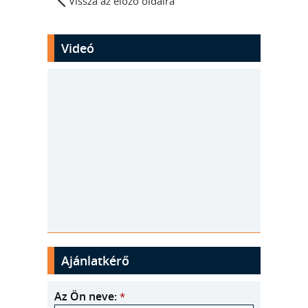
Vissza az előző oldalra
Videó
Ajánlatkérő
Az Ön neve:
*