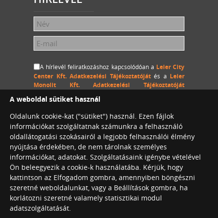
A hírlevél feliratkozáshoz kapcsolódóan a
Leier City
Center Kft. Adatkezelési Tájékoztatóját
és a
Leier
Monolit Kft. Adatkezelési Tájékoztatóját
megértettem és hozzájárulok, hogy a Leier City Center
A weboldal sütiket használ
Kft. és a Leier Monolit Kft. a megadott személyes
adataimat (név és e-mail cím) hozzájárulásom
Oldalunk cookie-kat ("sütiket") használ. Ezen fájlok
visszavonásig kezelje, a megadott e-mail címemre
információkat szolgáltatnak számunkra a felhasználó
hírlevelet küldjön.
oldallátogatási szokásairól a legjobb felhasználói élmény
nyújtása érdekében, de nem tárolnak személyes
információkat, adatokat. Szolgáltatásaink igénybe vételével
Ön beleegyezik a cookie-k használatába. Kérjük, hogy
Leier City Center Café
kattintson az Elfogadom gombra, amennyiben böngészni
Konferenciaterem bérlés
szeretné weboldalunkat, vagy a Beállítások gombra, ha
korlátozni szeretné valamely statisztikai modul
adatszolgáltatását.