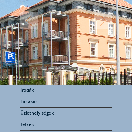
Irodák
Lakások
Üzlethelyiségek
Telkek