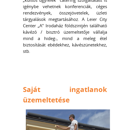
„külsős ügyfelek" catering szolgáltatást is
igénybe vehetnek konferenciák, céges
rendezvények, összejövetelek, üzleti
tárgyalások megtartásához. A Leier City
Center „A" Irodaház földszintjén található
kávézó / bisztró üzemeltetője vállalja
mind a hideg-, mind a meleg étel
biztosítását ebédekhez, kávészünetekhez,
stb.
Saját ingatlanok
üzemeltetése