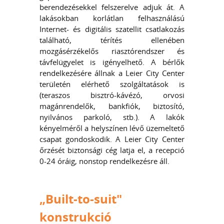
berendezésekkel felszerelve adjuk át. A
lakásokban korlátlan felhasználású
Internet- és digitális szatellit csatlakozás
található, térítés ellenében
mozgásérzékelős riasztórendszer és
távfelügyelet is igényelhető. A bérlők
rendelkezésére állnak a Leier City Center
területén elérhető szolgáltatások is
(teraszos bisztró-kávézó, orvosi
magánrendelők, bankfiók, biztosító,
nyilvános parkoló, stb.). A lakók
kényelméről a helyszínen lévő üzemeltető
csapat gondoskodik. A Leier City Center
őrzését biztonsági cég latja el, a recepció
0-24 óráig, nonstop rendelkezésre áll.
„Built-to-suit"
konstrukció