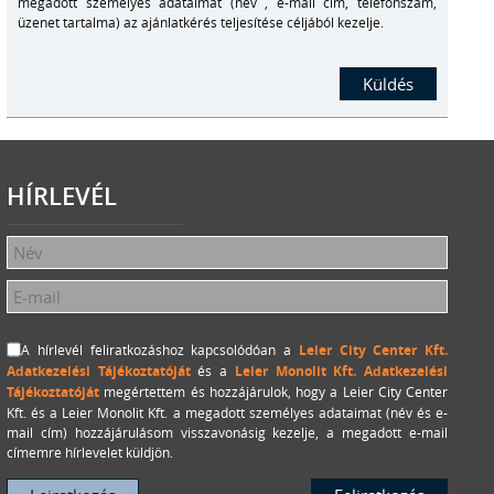
megadott személyes adataimat (név , e-mail cím, telefonszám,
üzenet tartalma) az ajánlatkérés teljesítése céljából kezelje.
HÍRLEVÉL
A hírlevél feliratkozáshoz kapcsolódóan a
Leier City Center Kft.
Adatkezelési Tájékoztatóját
és a
Leier Monolit Kft. Adatkezelési
Tájékoztatóját
megértettem és hozzájárulok, hogy a Leier City Center
Kft. és a Leier Monolit Kft. a megadott személyes adataimat (név és e-
mail cím) hozzájárulásom visszavonásig kezelje, a megadott e-mail
címemre hírlevelet küldjön.