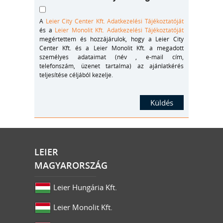
A
Leier City Center Kft. Adatkezelési Tájékoztatóját
és a
Leier Monolit Kft. Adatkezelési Tájékoztatóját
megértettem és hozzájárulok, hogy a Leier City
Center Kft. és a Leier Monolit Kft. a megadott
személyes adataimat (név , e-mail cím,
telefonszám, üzenet tartalma) az ajánlatkérés
teljesítése céljából kezelje.
LEIER
MAGYARORSZÁG
Leier Hungária Kft.
Leier Monolit Kft.