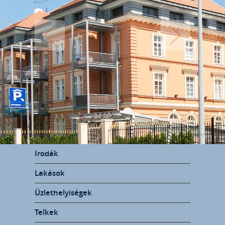
Irodák
Lakások
Üzlethelyiségek
Telkek