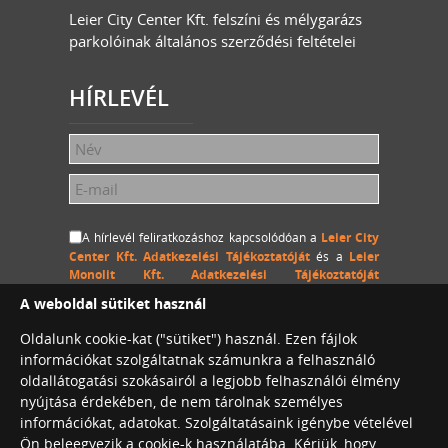
Leier City Center Kft. felszíni és mélygarázs
parkolóinak általános szerződési feltételei
HÍRLEVÉL
A hírlevél feliratkozáshoz kapcsolódóan a
Leier City
Center Kft. Adatkezelési Tájékoztatóját
és a
Leier
Monolit Kft. Adatkezelési Tájékoztatóját
megértettem és hozzájárulok, hogy a Leier City Center
A weboldal sütiket használ
Kft. és a Leier Monolit Kft. a megadott személyes
adataimat (név és e-mail cím) hozzájárulásom
Oldalunk cookie-kat ("sütiket") használ. Ezen fájlok
visszavonásig kezelje, a megadott e-mail címemre
információkat szolgáltatnak számunkra a felhasználó
hírlevelet küldjön.
oldallátogatási szokásairól a legjobb felhasználói élmény
nyújtása érdekében, de nem tárolnak személyes
információkat, adatokat. Szolgáltatásaink igénybe vételével
Ön beleegyezik a cookie-k használatába. Kérjük, hogy