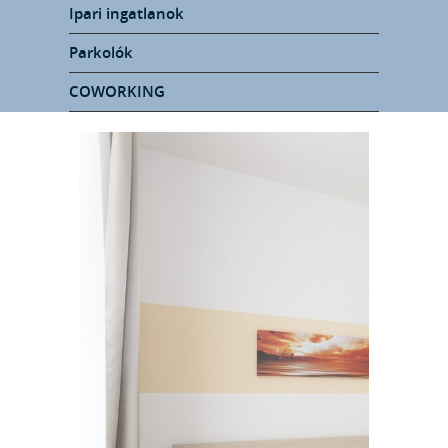
Ipari ingatlanok
Parkolók
COWORKING