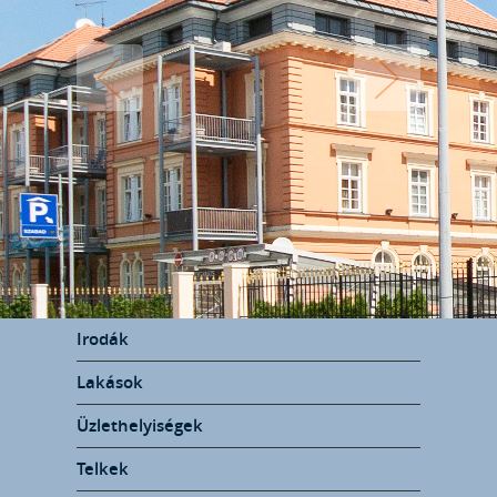
Irodák
Lakások
Üzlethelyiségek
Telkek