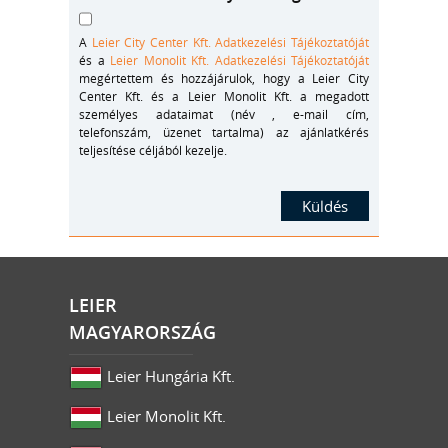
A
Leier City Center Kft. Adatkezelési Tájékoztatóját
és a
Leier Monolit Kft. Adatkezelési Tájékoztatóját
megértettem és hozzájárulok, hogy a Leier City
Center Kft. és a Leier Monolit Kft. a megadott
személyes adataimat (név , e-mail cím,
telefonszám, üzenet tartalma) az ajánlatkérés
teljesítése céljából kezelje.
LEIER
MAGYARORSZÁG
Leier Hungária Kft.
Leier Monolit Kft.