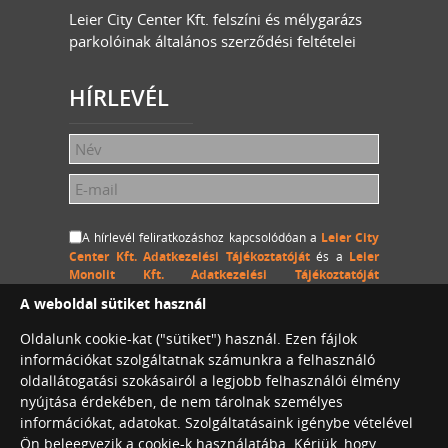
Leier City Center Kft. felszíni és mélygarázs
parkolóinak általános szerződési feltételei
HÍRLEVÉL
A hírlevél feliratkozáshoz kapcsolódóan a
Leier City
Center Kft. Adatkezelési Tájékoztatóját
és a
Leier
Monolit Kft. Adatkezelési Tájékoztatóját
megértettem és hozzájárulok, hogy a Leier City Center
A weboldal sütiket használ
Kft. és a Leier Monolit Kft. a megadott személyes
adataimat (név és e-mail cím) hozzájárulásom
Oldalunk cookie-kat ("sütiket") használ. Ezen fájlok
visszavonásig kezelje, a megadott e-mail címemre
információkat szolgáltatnak számunkra a felhasználó
hírlevelet küldjön.
oldallátogatási szokásairól a legjobb felhasználói élmény
nyújtása érdekében, de nem tárolnak személyes
információkat, adatokat. Szolgáltatásaink igénybe vételével
Ön beleegyezik a cookie-k használatába. Kérjük, hogy