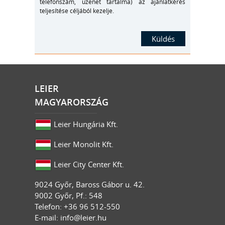
telefonszám, üzenet tartalma) az ajánlatkérés
teljesítése céljából kezelje.
LEIER
MAGYARORSZÁG
Leier Hungária Kft.
Leier Monolit Kft.
Leier City Center Kft.
9024
Győr
,
Baross Gábor u. 42.
9002 Győr, Pf.: 548
Telefon: +36 96 512-550
E-mail:
info@leier.hu