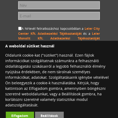
A hírlevél feliratkozáshoz kapcsolódóan a
Leier City
Center Kft. Adatkezelési Tájékoztatóját
és a
Leier
Monolit Kft. Adatkezelési Tájékoztatóját
megértettem és hozzájárulok, hogy a Leier City Center
A weboldal sütiket használ
Kft. és a Leier Monolit Kft. a megadott személyes
adataimat (név és e-mail cím) hozzájárulásom
Oldalunk cookie-kat ("sütiket") használ. Ezen fájlok
visszavonásig kezelje, a megadott e-mail címemre
információkat szolgáltatnak számunkra a felhasználó
hírlevelet küldjön.
oldallátogatási szokásairól a legjobb felhasználói élmény
nyújtása érdekében, de nem tárolnak személyes
információkat, adatokat. Szolgáltatásaink igénybe vételével
Ön beleegyezik a cookie-k használatába. Kérjük, hogy
Leier City Center Café
kattintson az Elfogadom gombra, amennyiben böngészni
Konferenciaterem bérlés
szeretné weboldalunkat, vagy a Beállítások gombra, ha
korlátozni szeretné valamely statisztikai modul
adatszolgáltatását.
©2026. Leier International. Minden jog
Elfogadom
Beállítások
fenntartva.