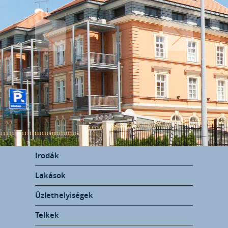
Irodák
Lakások
Üzlethelyiségek
Telkek