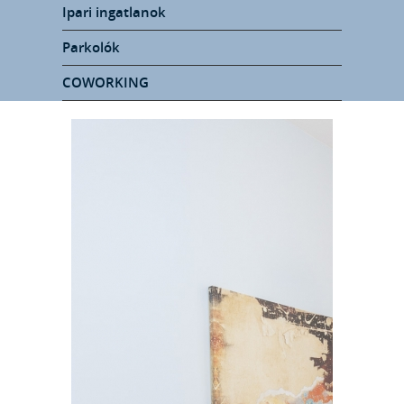
Ipari ingatlanok
Parkolók
COWORKING