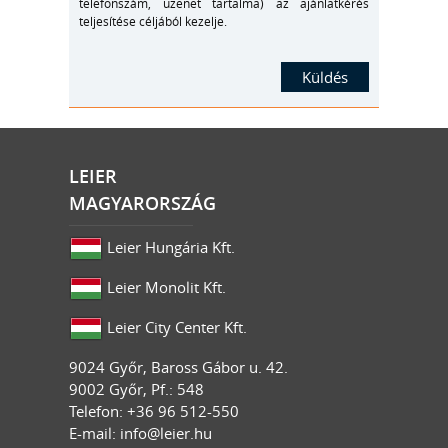
telefonszám, üzenet tartalma) az ajánlatkérés
teljesítése céljából kezelje.
LEIER
MAGYARORSZÁG
Leier Hungária Kft.
Leier Monolit Kft.
Leier City Center Kft.
9024
Győr
,
Baross Gábor u. 42.
9002 Győr, Pf.: 548
Telefon: +36 96 512-550
E-mail:
info@leier.hu