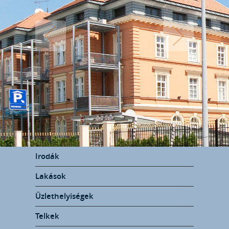
Irodák
Lakások
Üzlethelyiségek
Telkek