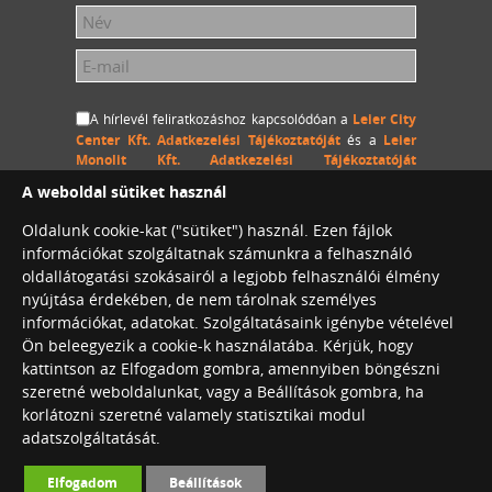
A hírlevél feliratkozáshoz kapcsolódóan a
Leier City
Center Kft. Adatkezelési Tájékoztatóját
és a
Leier
Monolit Kft. Adatkezelési Tájékoztatóját
megértettem és hozzájárulok, hogy a Leier City Center
A weboldal sütiket használ
Kft. és a Leier Monolit Kft. a megadott személyes
adataimat (név és e-mail cím) hozzájárulásom
Oldalunk cookie-kat ("sütiket") használ. Ezen fájlok
visszavonásig kezelje, a megadott e-mail címemre
információkat szolgáltatnak számunkra a felhasználó
hírlevelet küldjön.
oldallátogatási szokásairól a legjobb felhasználói élmény
nyújtása érdekében, de nem tárolnak személyes
információkat, adatokat. Szolgáltatásaink igénybe vételével
Ön beleegyezik a cookie-k használatába. Kérjük, hogy
Leier City Center Café
kattintson az Elfogadom gombra, amennyiben böngészni
Konferenciaterem bérlés
szeretné weboldalunkat, vagy a Beállítások gombra, ha
korlátozni szeretné valamely statisztikai modul
adatszolgáltatását.
©2026. Leier International. Minden jog
Elfogadom
Beállítások
fenntartva.