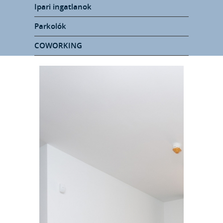
Ipari ingatlanok
Parkolók
COWORKING