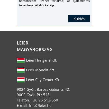
telefonszám, üzenet tartalma) az ajánlatkérés
teljesítése céljából kezelje.
LEIER
MAGYARORSZÁG
Leier Hungária Kft.
Leier Monolit Kft.
Leier City Center Kft.
9024
Győr
,
Baross Gábor u. 42.
9002 Győr, Pf.: 548
Telefon: +36 96 512-550
E-mail:
info@leier.hu