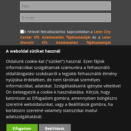
A hírlevél feliratkozáshoz kapcsolódóan a
Leier City
Center Kft. Adatkezelési Tájékoztatóját
és a
Leier
Monolit Kft. Adatkezelési Tájékoztatóját
megértettem és hozzájárulok, hogy a Leier City Center
A weboldal sütiket használ
Kft. és a Leier Monolit Kft. a megadott személyes
adataimat (név és e-mail cím) hozzájárulásom
Oldalunk cookie-kat ("sütiket") használ. Ezen fájlok
visszavonásig kezelje, a megadott e-mail címemre
információkat szolgáltatnak számunkra a felhasználó
hírlevelet küldjön.
oldallátogatási szokásairól a legjobb felhasználói élmény
nyújtása érdekében, de nem tárolnak személyes
információkat, adatokat. Szolgáltatásaink igénybe vételével
Ön beleegyezik a cookie-k használatába. Kérjük, hogy
Leier City Center Café
kattintson az Elfogadom gombra, amennyiben böngészni
Konferenciaterem bérlés
szeretné weboldalunkat, vagy a Beállítások gombra, ha
korlátozni szeretné valamely statisztikai modul
adatszolgáltatását.
©2026. Leier International. Minden jog
Elfogadom
Beállítások
fenntartva.