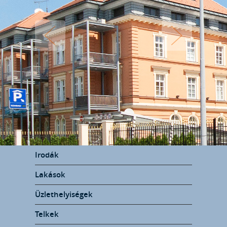
Irodák
Lakások
Üzlethelyiségek
Telkek