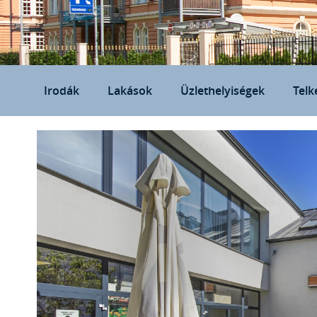
Irodák
Lakások
Üzlethelyiségek
Telk