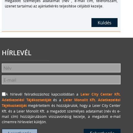
megadott személyes adataimat (név , e-mail cím, telefonszám,
üzenet tartalma) az ajánlatkérés teljesítése céljából kezelje.
HÍRLEVÉL
A hírlevél feliratkozáshoz kapcsolódóan a
Leier City Center Kft.
Adatkezelési Tájékoztatóját
és a
Leier Monolit Kft. Adatkezelési
Tájékoztatóját
megértettem és hozzájárulok, hogy a Leier City Center
Kft. és a Leier Monolit Kft. a megadott személyes adataimat (név és e-
mail cím) hozzájárulásom visszavonásig kezelje, a megadott e-mail
címemre hírlevelet küldjön.