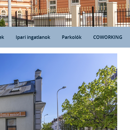
ek
Ipari ingatlanok
Parkolók
COWORKING