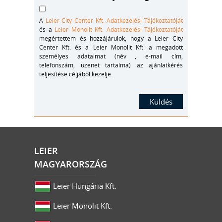
A
Leier City Center Kft. Adatkezelési Tájékoztatóját
és a
Leier Monolit Kft. Adatkezelési Tájékoztatóját
megértettem és hozzájárulok, hogy a Leier City
Center Kft. és a Leier Monolit Kft. a megadott
személyes adataimat (név , e-mail cím,
telefonszám, üzenet tartalma) az ajánlatkérés
teljesítése céljából kezelje.
LEIER
MAGYARORSZÁG
Leier Hungária Kft.
Leier Monolit Kft.