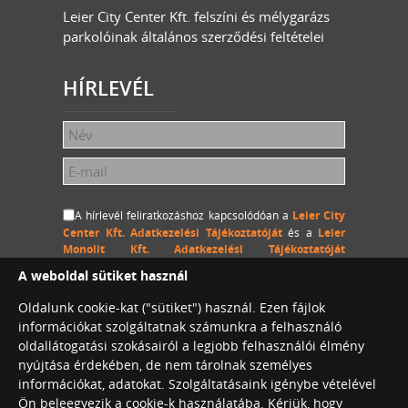
Leier City Center Kft. felszíni és mélygarázs
parkolóinak általános szerződési feltételei
HÍRLEVÉL
A hírlevél feliratkozáshoz kapcsolódóan a
Leier City
Center Kft. Adatkezelési Tájékoztatóját
és a
Leier
Monolit Kft. Adatkezelési Tájékoztatóját
megértettem és hozzájárulok, hogy a Leier City Center
A weboldal sütiket használ
Kft. és a Leier Monolit Kft. a megadott személyes
adataimat (név és e-mail cím) hozzájárulásom
Oldalunk cookie-kat ("sütiket") használ. Ezen fájlok
visszavonásig kezelje, a megadott e-mail címemre
információkat szolgáltatnak számunkra a felhasználó
hírlevelet küldjön.
oldallátogatási szokásairól a legjobb felhasználói élmény
nyújtása érdekében, de nem tárolnak személyes
információkat, adatokat. Szolgáltatásaink igénybe vételével
Ön beleegyezik a cookie-k használatába. Kérjük, hogy