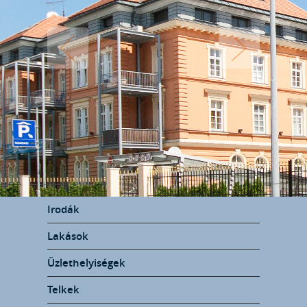
Irodák
Lakások
Üzlethelyiségek
Telkek