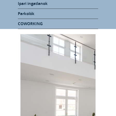
Ipari ingatlanok
Parkolók
COWORKING