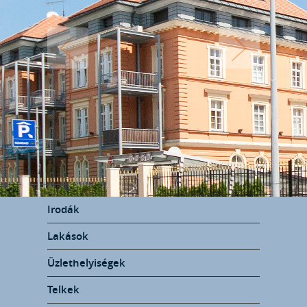
Irodák
Lakások
Üzlethelyiségek
Telkek