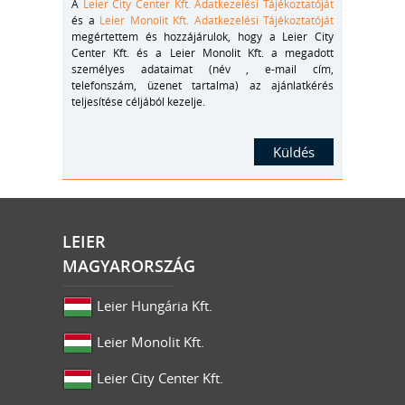
A
Leier City Center Kft. Adatkezelési Tájékoztatóját
és a
Leier Monolit Kft. Adatkezelési Tájékoztatóját
megértettem és hozzájárulok, hogy a Leier City
Center Kft. és a Leier Monolit Kft. a megadott
személyes adataimat (név , e-mail cím,
telefonszám, üzenet tartalma) az ajánlatkérés
teljesítése céljából kezelje.
LEIER
MAGYARORSZÁG
Leier Hungária Kft.
Leier Monolit Kft.
Leier City Center Kft.