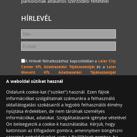
parkolóinak általános szerződési feltételei
HÍRLEVÉL
A hírlevél feliratkozáshoz kapcsolódóan a
Leier City
Center Kft. Adatkezelési Tájékoztatóját
és a
Leier
Monolit Kft. Adatkezelési Tájékoztatóját
megértettem és hozzájárulok, hogy a Leier City Center
A weboldal sütiket használ
Kft. és a Leier Monolit Kft. a megadott személyes
adataimat (név és e-mail cím) hozzájárulásom
Oldalunk cookie-kat ("sütiket") használ. Ezen fájlok
visszavonásig kezelje, a megadott e-mail címemre
információkat szolgáltatnak számunkra a felhasználó
hírlevelet küldjön.
oldallátogatási szokásairól a legjobb felhasználói élmény
nyújtása érdekében, de nem tárolnak személyes
információkat, adatokat. Szolgáltatásaink igénybe vételével
Ön beleegyezik a cookie-k használatába. Kérjük, hogy
Leier City Center Café
kattintson az Elfogadom gombra, amennyiben böngészni
Konferenciaterem bérlés
szeretné weboldalunkat, vagy a Beállítások gombra, ha