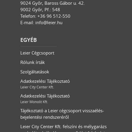
9024
Győr
,
Baross Gábor u. 42.
9002 Győr, Pf.: 548
Telefon: +36 96 512-550
E-mail:
info@leier.hu
EGYÉB
Leier Cégcsoport
Rólunk írták
Szolgáltatások
Adatkezelési Tájékoztató
Leier City Center Kft.
Adatkezelési Tájékoztató
Leier Monolit Kft.
Tájékoztató a Leier cégcsoport visszaélés-
bejelentési rendszeréről
Leier City Center Kft. felszíni és mélygarázs