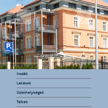
Irodák
Lakások
Üzlethelyiségek
Telkek