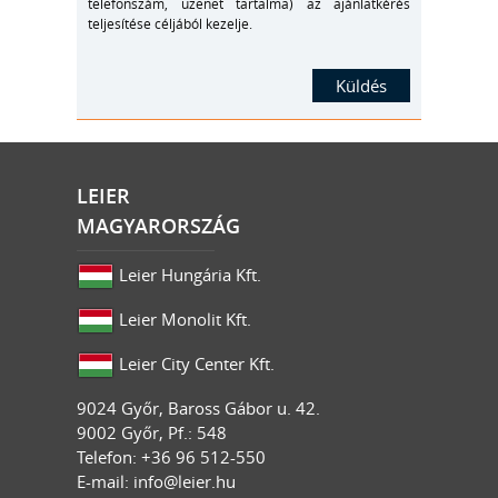
telefonszám, üzenet tartalma) az ajánlatkérés
teljesítése céljából kezelje.
LEIER
MAGYARORSZÁG
Leier Hungária Kft.
Leier Monolit Kft.
Leier City Center Kft.
9024
Győr
,
Baross Gábor u. 42.
9002 Győr, Pf.: 548
Telefon: +36 96 512-550
E-mail:
info@leier.hu