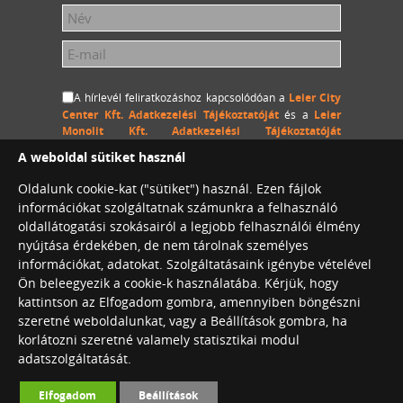
A hírlevél feliratkozáshoz kapcsolódóan a
Leier City
Center Kft. Adatkezelési Tájékoztatóját
és a
Leier
Monolit Kft. Adatkezelési Tájékoztatóját
megértettem és hozzájárulok, hogy a Leier City Center
A weboldal sütiket használ
Kft. és a Leier Monolit Kft. a megadott személyes
adataimat (név és e-mail cím) hozzájárulásom
Oldalunk cookie-kat ("sütiket") használ. Ezen fájlok
visszavonásig kezelje, a megadott e-mail címemre
információkat szolgáltatnak számunkra a felhasználó
hírlevelet küldjön.
oldallátogatási szokásairól a legjobb felhasználói élmény
nyújtása érdekében, de nem tárolnak személyes
információkat, adatokat. Szolgáltatásaink igénybe vételével
Ön beleegyezik a cookie-k használatába. Kérjük, hogy
Leier City Center Café
kattintson az Elfogadom gombra, amennyiben böngészni
Konferenciaterem bérlés
szeretné weboldalunkat, vagy a Beállítások gombra, ha
korlátozni szeretné valamely statisztikai modul
adatszolgáltatását.
©2026. Leier International. Minden jog
Elfogadom
Beállítások
fenntartva.