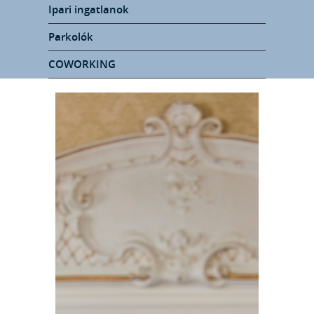
Ipari ingatlanok
Parkolók
COWORKING