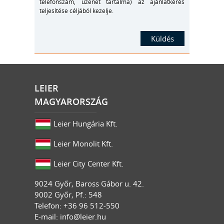
telefonszám, üzenet tartalma) az ajánlatkérés
teljesítése céljából kezelje.
LEIER
MAGYARORSZÁG
Leier Hungária Kft.
Leier Monolit Kft.
Leier City Center Kft.
9024
Győr
,
Baross Gábor u. 42.
9002 Győr, Pf.: 548
Telefon: +36 96 512-550
E-mail:
info@leier.hu