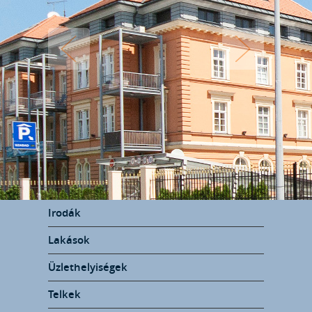
Irodák
Lakások
Üzlethelyiségek
Telkek