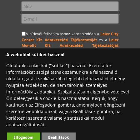
A hírlevél feliratkozáshoz kapcsolódóan a
Leier City
Center Kft. Adatkezelési Tájékoztatóját
és a
Leier
Monolit Kft. Adatkezelési Tájékoztatóját
megértettem és hozzájárulok, hogy a Leier City Center
A weboldal sütiket használ
Kft. és a Leier Monolit Kft. a megadott személyes
adataimat (név és e-mail cím) hozzájárulásom
Oldalunk cookie-kat ("sütiket") használ. Ezen fájlok
visszavonásig kezelje, a megadott e-mail címemre
információkat szolgáltatnak számunkra a felhasználó
hírlevelet küldjön.
oldallátogatási szokásairól a legjobb felhasználói élmény
nyújtása érdekében, de nem tárolnak személyes
információkat, adatokat. Szolgáltatásaink igénybe vételével
Ön beleegyezik a cookie-k használatába. Kérjük, hogy
Leier City Center Café
kattintson az Elfogadom gombra, amennyiben böngészni
Konferenciaterem bérlés
szeretné weboldalunkat, vagy a Beállítások gombra, ha
korlátozni szeretné valamely statisztikai modul
adatszolgáltatását.
©2026. Leier International. Minden jog
Elfogadom
Beállítások
fenntartva.