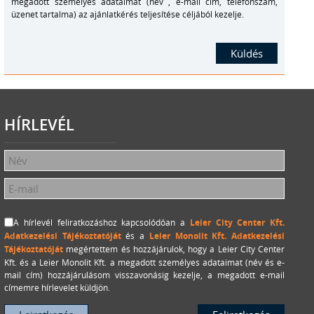
megadott személyes adataimat (név , e-mail cím, telefonszám,
üzenet tartalma) az ajánlatkérés teljesítése céljából kezelje.
HÍRLEVÉL
A hírlevél feliratkozáshoz kapcsolódóan a
Leier City Center Kft.
Adatkezelési Tájékoztatóját
és a
Leier Monolit Kft. Adatkezelési
Tájékoztatóját
megértettem és hozzájárulok, hogy a Leier City Center
Kft. és a Leier Monolit Kft. a megadott személyes adataimat (név és e-
mail cím) hozzájárulásom visszavonásig kezelje, a megadott e-mail
címemre hírlevelet küldjön.