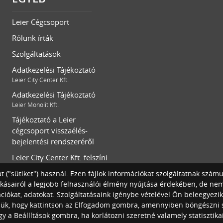
Leier Cégcsoport
Rólunk írták
Szolgáltatások
Adatkezelési Tájékoztató
Leier City Center Kft.
Adatkezelési Tájékoztató
Leier Monolit Kft.
Tájékoztató a Leier
cégcsoport visszaélés-
bejelentési rendszeréről
Leier City Center Kft. felszíni
és mélygarázs parkolóinak
t ("sütiket") használ. Ezen fájlok információkat szolgáltatnak szám
általános szerződési
okásairól a legjobb felhasználói élmény nyújtása érdekében, de ne
feltételei
iókat, adatokat. Szolgáltatásaink igénybe vételével Ön beleegyezik
jük, hogy kattintson az Elfogadom gombra, amennyiben böngészni 
y a Beállítások gombra, ha korlátozni szeretné valamely statisztik