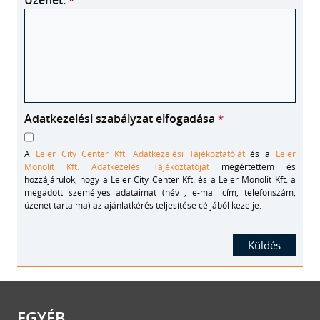
Üzenet:
*
Adatkezelési szabályzat elfogadása
*
A
Leier City Center Kft. Adatkezelési Tájékoztatóját
és a
Leier
Monolit Kft. Adatkezelési Tájékoztatóját
megértettem és
hozzájárulok, hogy a Leier City Center Kft. és a Leier Monolit Kft. a
megadott személyes adataimat (név , e-mail cím, telefonszám,
üzenet tartalma) az ajánlatkérés teljesítése céljából kezelje.
EGYÉB