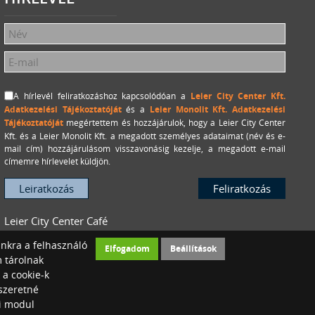
A hírlevél feliratkozáshoz kapcsolódóan a
Leier City Center Kft.
Adatkezelési Tájékoztatóját
és a
Leier Monolit Kft. Adatkezelési
Tájékoztatóját
megértettem és hozzájárulok, hogy a Leier City Center
Kft. és a Leier Monolit Kft. a megadott személyes adataimat (név és e-
mail cím) hozzájárulásom visszavonásig kezelje, a megadott e-mail
címemre hírlevelet küldjön.
Leier City Center Café
Konferenciaterem bérlés
unkra a felhasználó
Elfogadom
Beállítások
m tárolnak
 a cookie-k
szeretné
ai modul