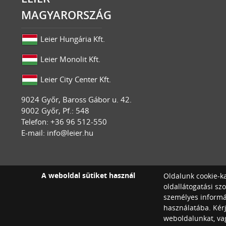
MAGYARORSZÁG
Leier Hungária Kft.
Leier Monolit Kft.
Leier City Center Kft.
9024
Győr
,
Baross Gábor u. 42.
9002 Győr, Pf.: 548
Telefon: +36 96 512-550
E-mail:
info@leier.hu
A weboldal sütiket használ
Oldalunk cookie-ka
oldallátogatási sz
személyes informác
használatába. Kér
weboldalunkat, vag