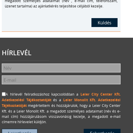
megadott személyes adataimat (név , e-mail cím, telefonszám,
üzenet tartalma) az ajánlatkérés teljesítése céljából kezelje.
HÍRLEVÉL
A hírlevél feliratkozáshoz kapcsolódóan a
Leier City Center Kft.
Adatkezelési Tájékoztatóját
és a
Leier Monolit Kft. Adatkezelési
Tájékoztatóját
megértettem és hozzájárulok, hogy a Leier City Center
Kft. és a Leier Monolit Kft. a megadott személyes adataimat (név és e-
mail cím) hozzájárulásom visszavonásig kezelje, a megadott e-mail
címemre hírlevelet küldjön.