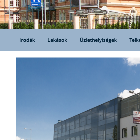
Irodák
Lakások
Üzlethelyiségek
Telk