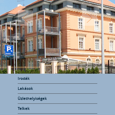
Irodák
Lakások
Üzlethelyiségek
Telkek