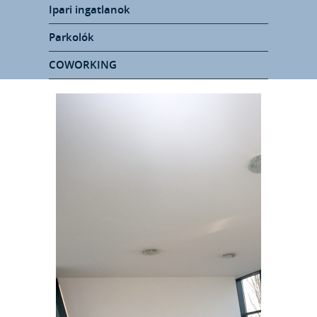
Ipari ingatlanok
Parkolók
COWORKING