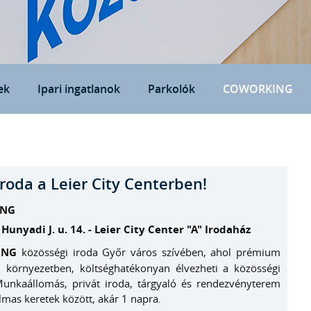
ek
Ipari ingatlanok
Parkolók
COWORKING
roda a Leier City Centerben!
ING
Hunyadi J. u. 14. - Leier City Center "A" Irodaház
ING
közösségi iroda Győr város szívében, ahol prémium
ai környezetben, költséghatékonyan élvezheti a közösségi
 Munkaállomás, privát iroda, tárgyaló és rendezvényterem
lmas keretek között, akár 1 napra.