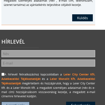
megadott személyes adataimat (név , e-mail cím, telefonszám,
üzenet tartalma) az ajánlatkérés teljesítése céljából kezelje.
HÍRLEVÉL
A hírlevél feliratkozáshoz kapcsolódóan a
Leier City Center Kft.
Adatkezelési Tájékoztatóját
és a
Leier Monolit Kft. Adatkezelési
Tájékoztatóját
megértettem és hozzájárulok, hogy a Leier City Center
Kft. és a Leier Monolit Kft. a megadott személyes adataimat (név és e-
mail cím) hozzájárulásom visszavonásig kezelje, a megadott e-mail
címemre hírlevelet küldjön.