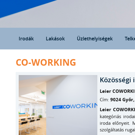
Irodák
Lakások
Üzlethelyiségek
Telk
CO-WORKING
Közösségi i
Leier COWORK
Cím:
9024 Győr, 
Leier COWORK
kategóriás irod
iroda előnyeit.
szolgáltatás ruga