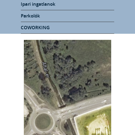
Ipari ingatlanok
Parkolók
COWORKING