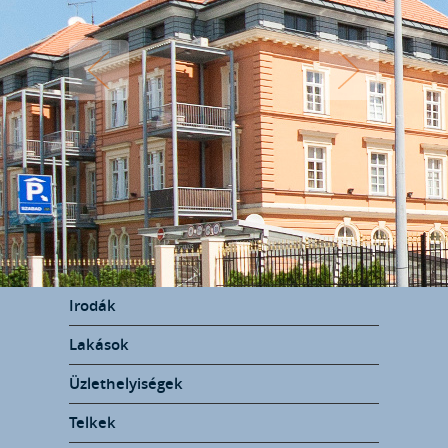
Irodák
Lakások
Üzlethelyiségek
Telkek