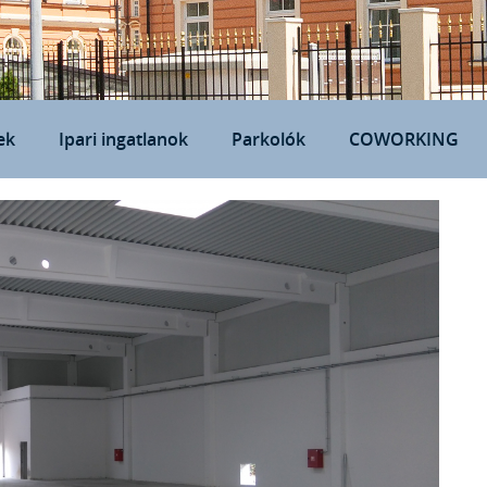
ek
Ipari ingatlanok
Parkolók
COWORKING