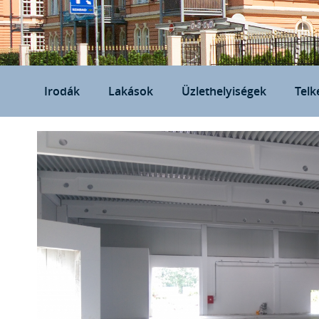
Irodák
Lakások
Üzlethelyiségek
Telk