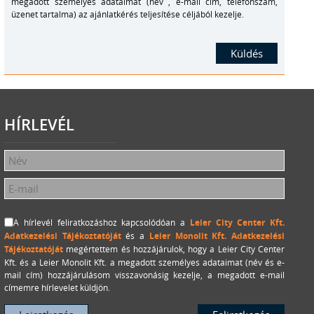
megadott személyes adataimat (név , e-mail cím, telefonszám,
üzenet tartalma) az ajánlatkérés teljesítése céljából kezelje.
HÍRLEVÉL
A hírlevél feliratkozáshoz kapcsolódóan a
Leier City Center Kft.
Adatkezelési Tájékoztatóját
és a
Leier Monolit Kft. Adatkezelési
Tájékoztatóját
megértettem és hozzájárulok, hogy a Leier City Center
Kft. és a Leier Monolit Kft. a megadott személyes adataimat (név és e-
mail cím) hozzájárulásom visszavonásig kezelje, a megadott e-mail
címemre hírlevelet küldjön.