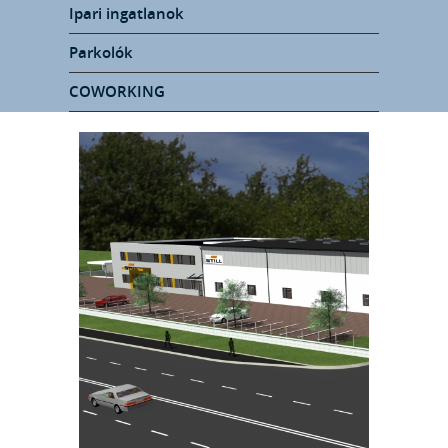
Ipari ingatlanok
Parkolók
COWORKING