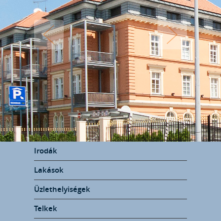
Irodák
Lakások
Üzlethelyiségek
Telkek