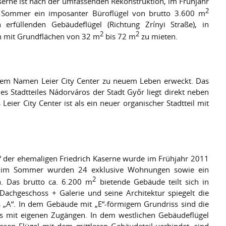
erne ist nach der umfassenden Rekonstruktion, im Frühjahr
2
m Sommer ein imposanter Büroflügel von brutto 3.600 m
rfüllenden Gebäudeflügel (Richtung Zrínyi Straße), in
2
2
 mit Grundflächen von 32 m
bis 72 m
zu mieten.
 dem Namen Leier City Center zu neuem Leben erweckt. Das
s Stadtteiles Nádorváros der Stadt Győr liegt direkt neben
er City Center ist als ein neuer organischer Stadtteil mit
 der ehemaligen Friedrich Kaserne wurde im Frühjahr 2011
nd im Sommer wurden 24 exklusive Wohnungen sowie ein
2
. Das brutto ca. 6.200 m
bietende Gebäude teilt sich in
achgeschoss + Galerie und seine Architektur spiegelt die
„A“. In dem Gebäude mit „E“-förmigem Grundriss sind die
ls mit eigenen Zugängen. In dem westlichen Gebäudeflügel