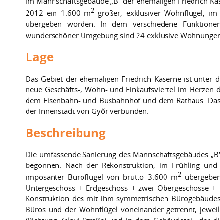
Im Mannschaftsgebäude „B“ der ehemaligen Friedrich Kas
2
2012 ein 1.600 m
großer, exklusiver Wohnflügel, i
übergeben worden. In dem verschiedene Funktionen e
wunderschöner Umgebung sind 24 exklusive Wohnungen
Lage
Das Gebiet der ehemaligen Friedrich Kaserne ist unter
neue Geschäfts-, Wohn- und Einkaufsviertel im Herzen de
dem Eisenbahn- und Busbahnhof und dem Rathaus. Das Lei
der Innenstadt von Győr verbunden.
Beschreibung
Die umfassende Sanierung des Mannschaftsgebäudes „B“
begonnen. Nach der Rekonstruktion, im Frühling u
2
imposanter Büroflügel von brutto 3.600 m
übergeben
Untergeschoss + Erdgeschoss + zwei Obergeschosse + D
Konstruktion des mit ihm symmetrischen Bürogebäudes 
Büros und der Wohnflügel voneinander getrennt, jewei