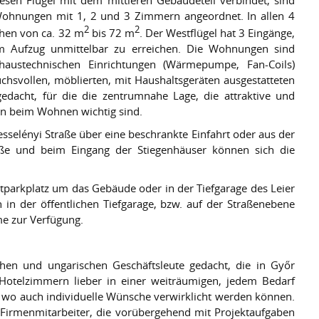
iesen Flügel mit dem mittleren Gebäudeteil verbindet, sind
ohnungen mit 1, 2 und 3 Zimmern angeordnet. In allen 4
2
2
hen von ca. 32 m
bis 72 m
. Der Westflügel hat 3 Eingänge,
m Aufzug unmittelbar zu erreichen. Die Wohnungen sind
haustechnischen Einrichtungen (Wärmepumpe, Fan-Coils)
uchsvollen, möblierten, mit Haushaltsgeräten ausgestatteten
edacht, für die die zentrumnahe Lage, die attraktive und
en beim Wohnen wichtig sind.
elényi Straße über eine beschrankte Einfahrt oder aus der
raße und beim Eingang der Stiegenhäuser können sich die
tparkplatz um das Gebäude oder in der Tiefgarage des Leier
 in der öffentlichen Tiefgarage, bzw. auf der Straßenebene
e zur Verfügung.
hen und ungarischen Geschäftsleute gedacht, die in Győr
 Hotelzimmern lieber in einer weiträumigen, jedem Bedarf
wo auch individuelle Wünsche verwirklicht werden können.
Firmenmitarbeiter, die vorübergehend mit Projektaufgaben