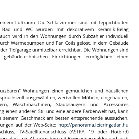
einem Luftraum. Die Schlafzimmer sind mit Teppichboden
. Bad und WC wurden mit dekorativem Keramik-Belag
brauch wird in den Wohnungen durch Subzähler individuell
 durch Wärmepumpen und Fan Coils gelöst. In dem Gebäude
 der Tiefgarage unmittelbar erreichbar. Die Wohnungen sind
n gebäudetechnischen Einrichtungen ermöglichen einen
t nutzbaren“ Wohnungen einen gemütlichen und häuslichen
spruchsvoll ausgewählten, wertvollen Möbeln, eingebauten,
hern, Waschmaschinen, Staubsaugern und Accessoires
ng einen anderen Stil und eine andere Farbenwelt hat, kann
die seinem Geschmack am besten entsprechende aussuchen.
nungen auf der Web-Seite:
http://panorama.leieringatlan.hu
chluss, TV-Satellitenanschluss (ASTRA 19 oder Hotbird)
nanschluss, ein Alarmsystem mit Bewegungsmelder und auch