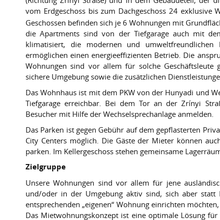
(Richtung Zrínyi Straße) und in dem Gebäudeteil, der d
vom Erdgeschoss bis zum Dachgeschoss 24 exklusive W
Geschossen befinden sich je 6 Wohnungen mit Grundfläc
die Apartments sind von der Tiefgarage auch mit de
klimatisiert, die modernen und umweltfreundlichen 
ermöglichen einen energieeffizienten Betrieb. Die anspr
Wohnungen sind vor allem für solche Geschäftsleute g
sichere Umgebung sowie die zusätzlichen Dienstleistung
Das Wohnhaus ist mit dem PKW von der Hunyadi und Wess
Tiefgarage erreichbar. Bei dem Tor an der Zrínyi St
Besucher mit Hilfe der Wechselsprechanlage anmelden.
Das Parken ist gegen Gebühr auf dem gepflasterten Priva
City Centers möglich. Die Gäste der Mieter können auch
parken. Im Kellergeschoss stehen gemeinsame Lagerräum
Zielgruppe
Unsere Wohnungen sind vor allem für jene ausländisc
und/oder in der Umgebung aktiv sind, sich aber statt
entsprechenden „eigenen“ Wohnung einrichten möchten, 
Das Mietwohnungskonzept ist eine optimale Lösung für 