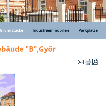
Grundstücke
Industrieimmobilien
Parkplätze
ebäude "B",Győr