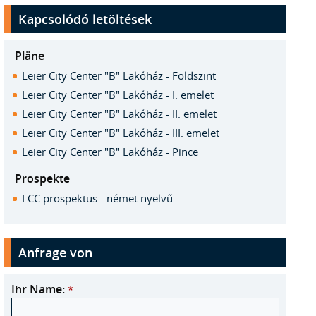
Kapcsolódó letöltések
Pläne
Leier City Center "B" Lakóház - Földszint
Leier City Center "B" Lakóház - I. emelet
Leier City Center "B" Lakóház - II. emelet
Leier City Center "B" Lakóház - III. emelet
Leier City Center "B" Lakóház - Pince
Prospekte
LCC prospektus - német nyelvű
Anfrage von
Ihr Name:
*