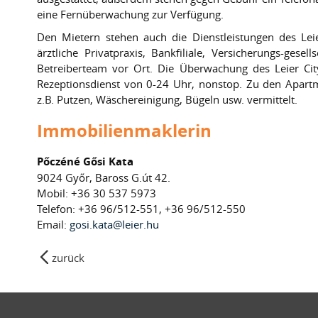
eine Fernüberwachung zur Verfügun
Den Mietern stehen auch die Dienstleistungen des Leie
ärztliche Privatpraxis, Bankfiliale, Versicherungs-gesel
Betreiberteam vor Ort. Die Überwachung des Leier City
Rezeptionsdienst von 0-24 Uhr, nonstop. Zu den Apart
z.B. Putzen, Wäschereinigung, Bügeln usw. vermittelt.
Immobilienmaklerin
Pőczéné Gősi Kata
9024 Győr, Baross G.út 42.
Mobil: +36 30 537 5973
Telefon: +36 96/512-551, +36 96/512-550
Email:
gosi.kata@leier.hu
zurück